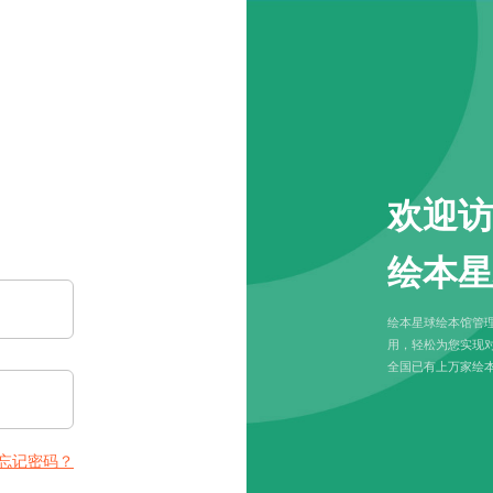
欢迎访
绘本星
绘本星球绘本馆管理
用，轻松为您实现
全国已有上万家绘本
忘记密码？